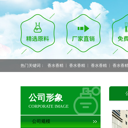
热门关键词：
香水香精
香水香精
香水香精
香水香
公司形象
CORPORATE IMAGE
公司规模