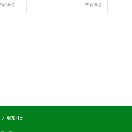
 查看详情 -
- 查看详情 -
联系科岛