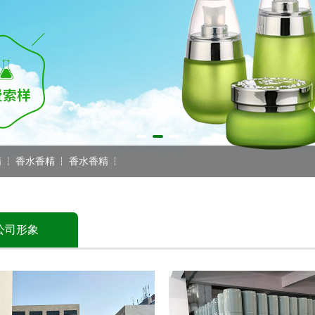
精
香水香精
香水香精
公司形象