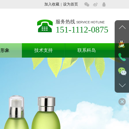
加入收藏
|
设为首页
服务热线
SERVICE HOTLINE
151-1112-0875
司形象
技术支持
联系科岛