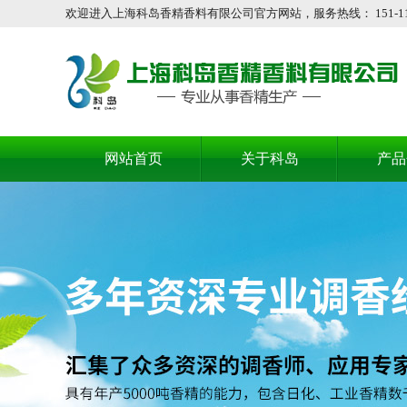
欢迎进入上海科岛香精香料有限公司官方网站，服务热线：
151-1
网站首页
关于科岛
产品